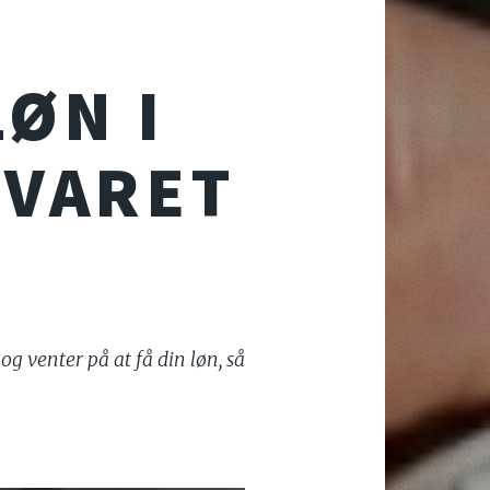
LØN I
SVARET
og venter på at få din løn, så