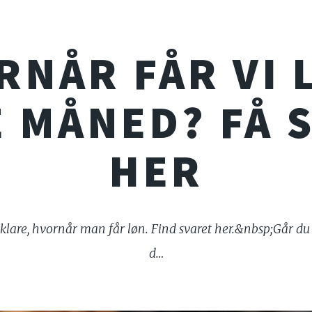
NÅR FÅR VI 
 MÅNED? FÅ 
HER
orklare, hvornår man får løn. Find svaret her.&nbsp;Går du 
d…