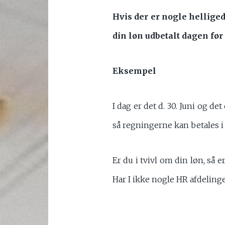
Hvis der er nogle helliged
din løn udbetalt dagen fø
Eksempel
I dag er det d. 30. Juni og d
så regningerne kan betales i
Er du i tvivl om din løn, så e
Har I ikke nogle HR afdelinge