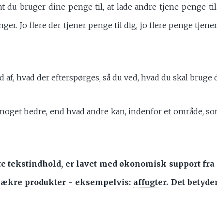
 du bruger dine penge til, at lade andre tjene penge til
nger. Jo flere der tjener penge til dig, jo flere penge tjen
 af, hvad der efterspørges, så du ved, hvad du skal bruge 
 noget bedre, end hvad andre kan, indenfor et område, s
tte tekstindhold, er lavet med økonomisk support fr
lækre produkter - eksempelvis:
affugter
. Det betyde