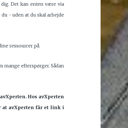
 dig. Det kan enten være via
er du - uden at du skal arbejde
dine ressourcer på.
om mange efterspørger. Sådan
a avXperten. Hos avXperten
r at avXperten får et link i