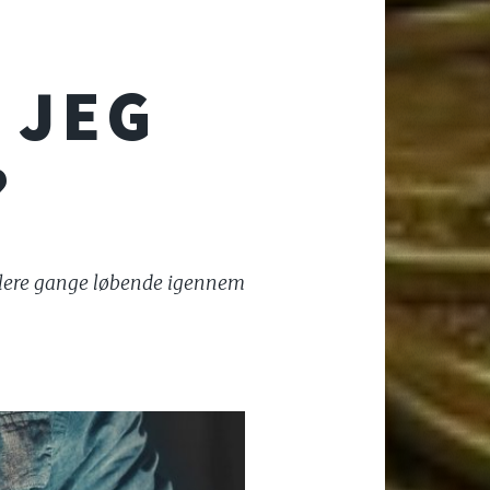
 JEG
?
v flere gange løbende igennem