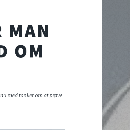
R MAN
ÅD OM
r nu med tanker om at prøve