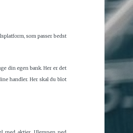
delsplatform, som passer bedst
uge din egen bank. Her er det
ine handler. Her skal du blot
el med aktier. Ulempen ned