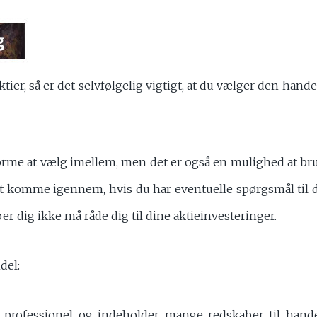
tier, så er det selvfølgelig vigtigt, at du vælger den han
tforme at vælg imellem, men det er også en mulighed at br
at komme igennem, hvis du har eventuelle spørgsmål til d
r dig ikke må råde dig til dine aktieinvesteringer.
del:
 professionel og indeholder mange redskaber til hand